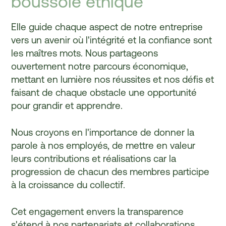
boussole éthique
E
l
l
e
g
u
i
d
e
c
h
a
q
u
e
a
s
p
e
c
t
d
e
n
o
t
r
e
e
n
t
r
e
p
r
i
s
e
v
e
r
s
u
n
a
v
e
n
i
r
o
ù
l
'
i
n
t
é
g
r
i
t
é
e
t
l
a
c
o
n
f
i
a
n
c
e
s
o
n
t
l
e
s
m
a
î
t
r
e
s
m
o
t
s
.
N
o
u
s
p
a
r
t
a
g
e
o
n
s
o
u
v
e
r
t
e
m
e
n
t
n
o
t
r
e
p
a
r
c
o
u
r
s
é
c
o
n
o
m
i
q
u
e
,
m
e
t
t
a
n
t
e
n
l
u
m
i
è
r
e
n
o
s
r
é
u
s
s
i
t
e
s
e
t
n
o
s
d
é
f
i
s
e
t
f
a
i
s
a
n
t
d
e
c
h
a
q
u
e
o
b
s
t
a
c
l
e
u
n
e
o
p
p
o
r
t
u
n
i
t
é
p
o
u
r
g
r
a
n
d
i
r
e
t
a
p
p
r
e
n
d
r
e
.
N
o
u
s
c
r
o
y
o
n
s
e
n
l
'
i
m
p
o
r
t
a
n
c
e
d
e
d
o
n
n
e
r
l
a
p
a
r
o
l
e
à
n
o
s
e
m
p
l
o
y
é
s
,
d
e
m
e
t
t
r
e
e
n
v
a
l
e
u
r
l
e
u
r
s
c
o
n
t
r
i
b
u
t
i
o
n
s
e
t
r
é
a
l
i
s
a
t
i
o
n
s
c
a
r
l
a
p
r
o
g
r
e
s
s
i
o
n
d
e
c
h
a
c
u
n
d
e
s
m
e
m
b
r
e
s
p
a
r
t
i
c
i
p
e
à
l
a
c
r
o
i
s
s
a
n
c
e
d
u
c
o
l
l
e
c
t
i
f
.
C
e
t
e
n
g
a
g
e
m
e
n
t
e
n
v
e
r
s
l
a
t
r
a
n
s
p
a
r
e
n
c
e
s
'
é
t
e
n
d
à
n
o
s
p
a
r
t
e
n
a
r
i
a
t
s
e
t
c
o
l
l
a
b
o
r
a
t
i
o
n
s
.