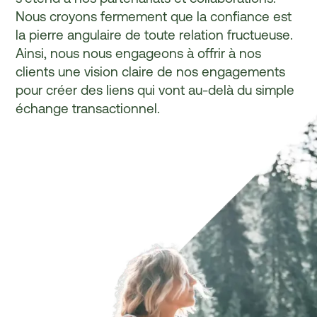
N
o
u
s
c
r
o
y
o
n
s
f
e
r
m
e
m
e
n
t
q
u
e
l
a
c
o
n
f
i
a
n
c
e
e
s
t
l
a
p
i
e
r
r
e
a
n
g
u
l
a
i
r
e
d
e
t
o
u
t
e
r
e
l
a
t
i
o
n
f
r
u
c
t
u
e
u
s
e
.
A
i
n
s
i
,
n
o
u
s
n
o
u
s
e
n
g
a
g
e
o
n
s
à
o
f
f
r
i
r
à
n
o
s
c
l
i
e
n
t
s
u
n
e
v
i
s
i
o
n
c
l
a
i
r
e
d
e
n
o
s
e
n
g
a
g
e
m
e
n
t
s
p
o
u
r
c
r
é
e
r
d
e
s
l
i
e
n
s
q
u
i
v
o
n
t
a
u
-
d
e
l
à
d
u
s
i
m
p
l
e
é
c
h
a
n
g
e
t
r
a
n
s
a
c
t
i
o
n
n
e
l
.